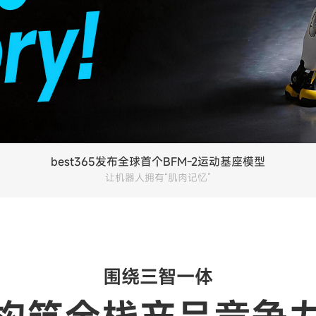
best365发布全球首个BFM-2运动基座模型
让机器人拥有“肌肉记忆”
围绕三智一体