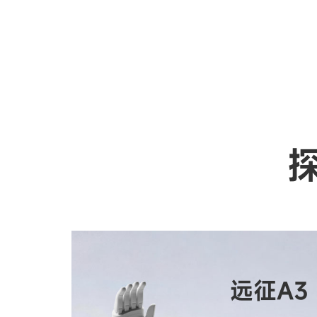
探
远征A3