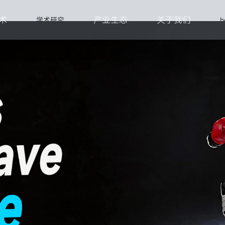
术
产业生态
关于我们
学术研究
b