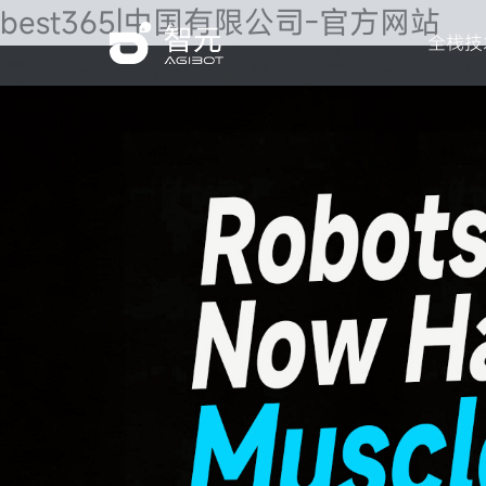
best365|中国有限公司-官方网站
全栈技