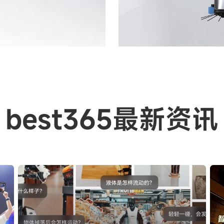
best365最新资讯