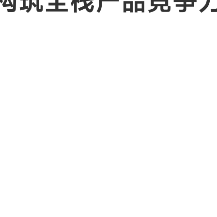
构筑全栈产品竞争
运动智能
交互智能