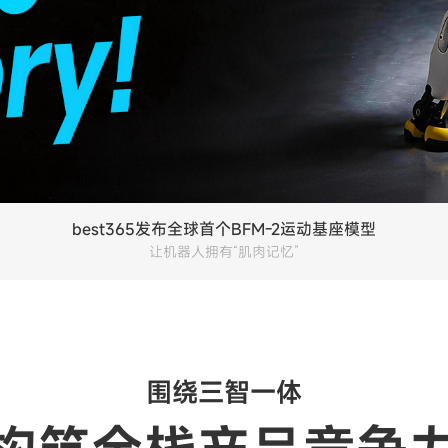
best365发布全球首个BFM-2运动基座模型
让机器人拥有“肌肉记忆”
围绕三智一体