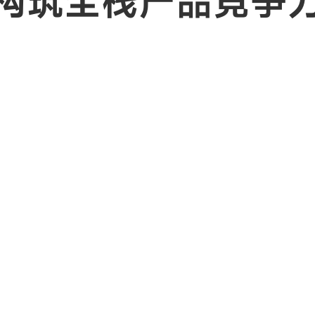
构筑全栈产品竞争
运动智能
交互智能