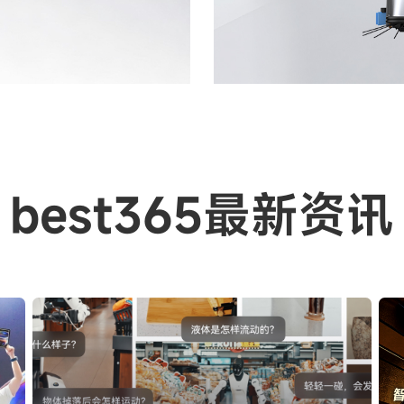
best365最新资讯