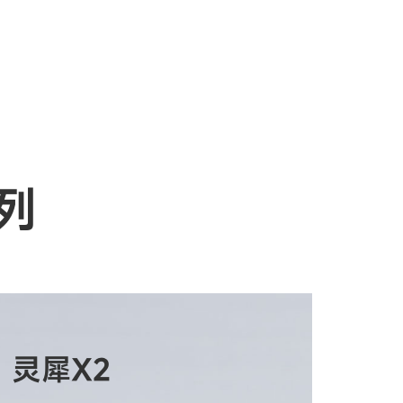
系列
灵犀X2