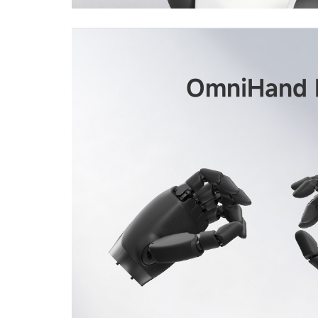
OmniHand 