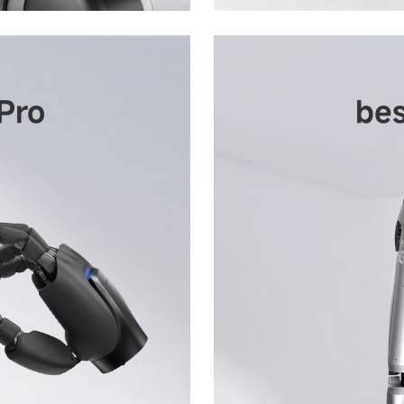
Pro
be